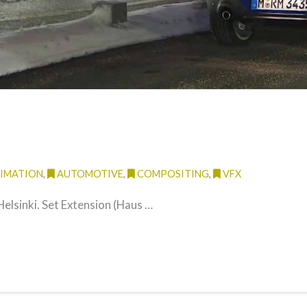
IMATION
,
AUTOMOTIVE
,
COMPOSITING
,
VFX
Helsinki. Set Extension (Haus …