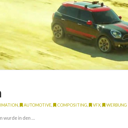
n
IMATION
,
AUTOMOTIVE
,
COMPOSITING
,
VFX
,
WERBUNG
n wurde in den …